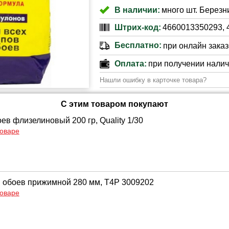
В наличии:
много шт. Березни
Штрих-код:
4660013350293, 
Бесплатно:
при онлайн заказе
Оплата:
при получении нали
Нашли ошибку в карточке товара?
С этим товаром покупают
ев флизелиновый 200 гр, Quality 1/30
товаре
 обоев прижимной 280 мм, T4P 3009202
товаре