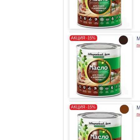
М
п
М
п