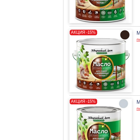
М
п
М
п