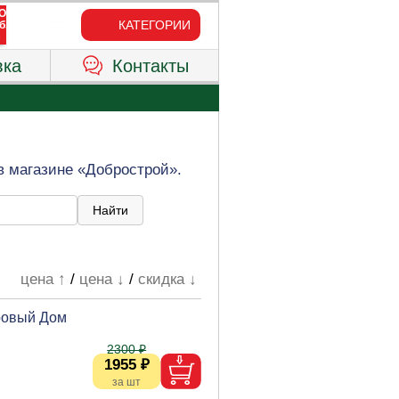
КАТЕГОРИИ
вка
Контакты
в магазине «Добрострой».
цена ↑
/
цена ↓
/
скидка ↓
оровый Дом
2300 ₽
1955 ₽