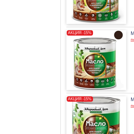
М
п
М
п