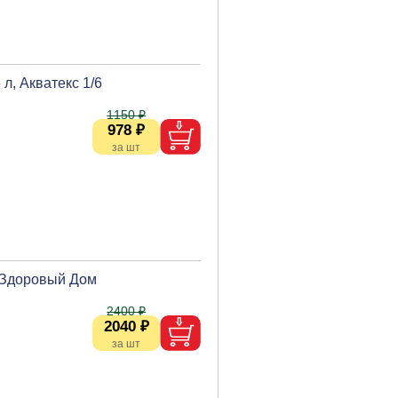
л, Акватекс 1/6
1150 ₽
978 ₽
, Здоровый Дом
2400 ₽
2040 ₽