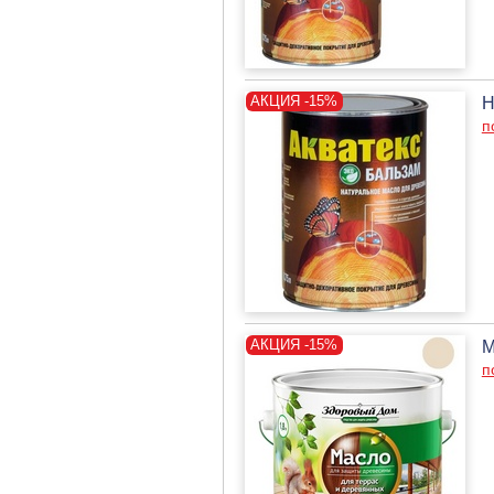
Н
п
М
п