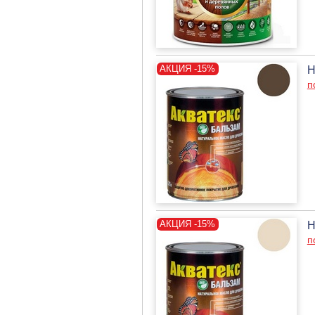
Н
п
Н
п