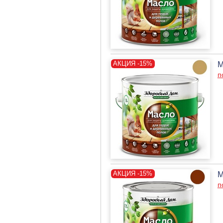
М
п
М
п