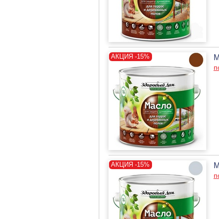
М
п
М
п