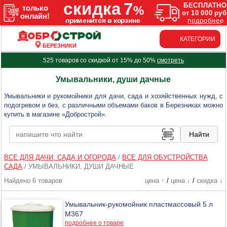
КАТЕГОРИИ
БЕРЕЗНИКИ
525 товаров со скидкой от 15% до 50%
смотреть
Умывальники, души дачные
Умывальники и рукомойники для дачи, сада и хозяйственных нужд, с
подогревом и без, с различными объемами баков в Березниках можно
купить в магазине «Добрострой».
ВСЕ ДЛЯ ДАЧИ, САДА И ОГОРОДА
/
ВСЕ ДЛЯ ОБУСТРОЙСТВА
САДА
/
УМЫВАЛЬНИКИ, ДУШИ ДАЧНЫЕ
Найдено 6 товаров
цена ↑
/
цена ↓
/
скидка ↓
Умывальник-рукомойник пластмассовый 5 л
М367
подробнее о товаре