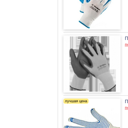
П
п
П
п