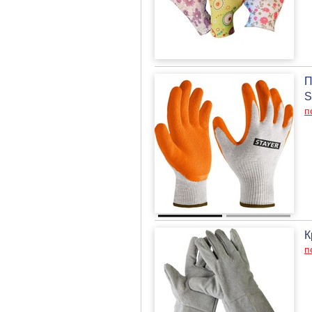
П
S
п
К
п