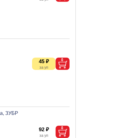
45 ₽
та, ЗУБР
92 ₽