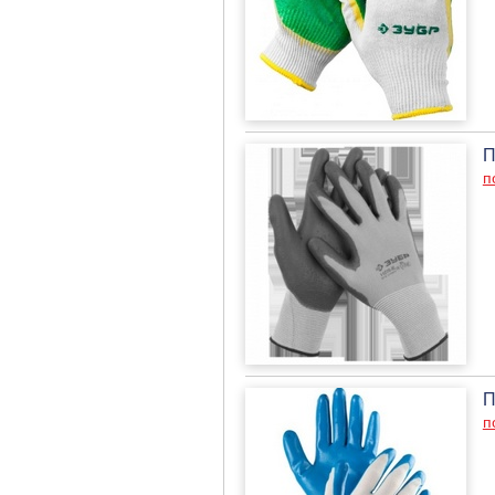
П
п
П
п