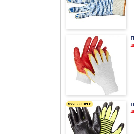
П
п
П
п