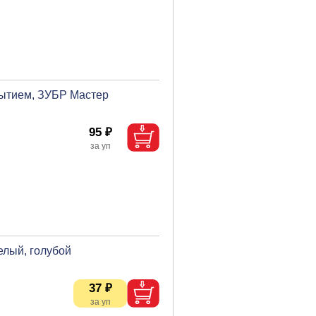
рытием, ЗУБР Мастер
95 ₽
елый, голубой
37 ₽