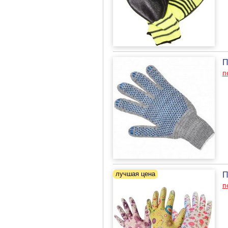
П
п
П
п