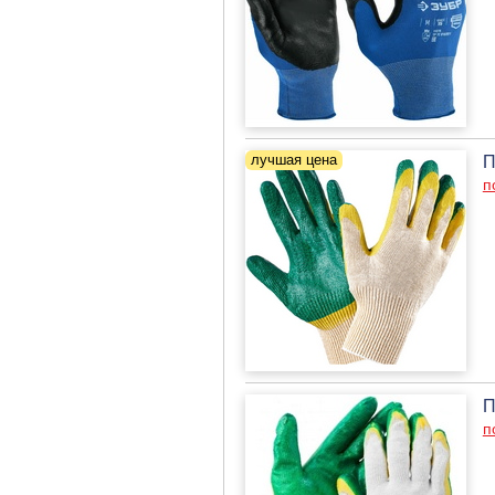
П
п
П
п