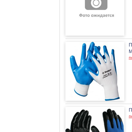
П
М
п
П
п