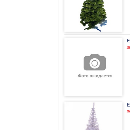
Е
п
Е
п