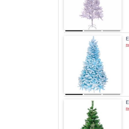
Е
п
Е
п