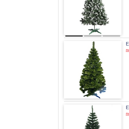
Е
п
Е
п