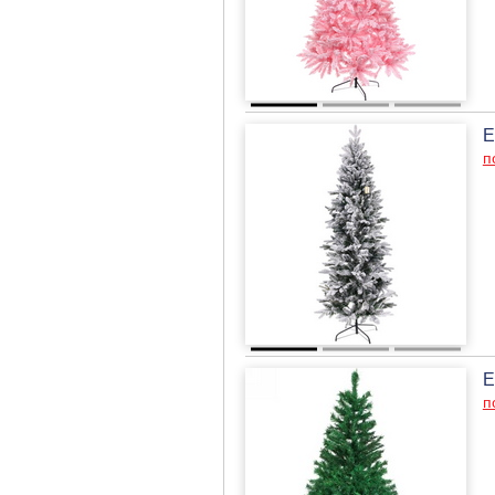
Е
п
Е
п