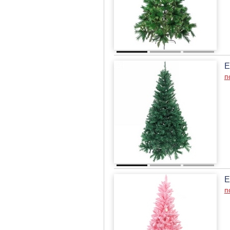
Е
п
Е
п