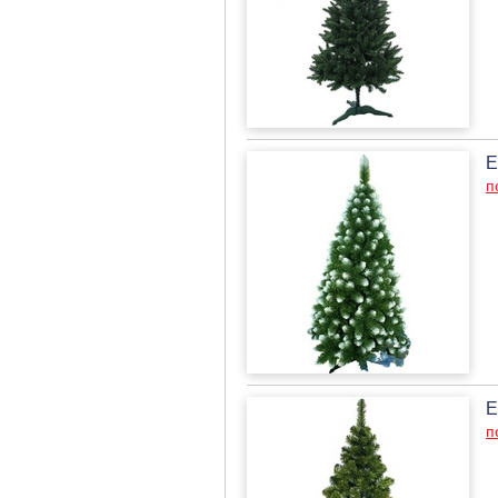
Е
п
Е
п