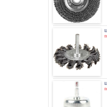
Щ
п
Щ
п