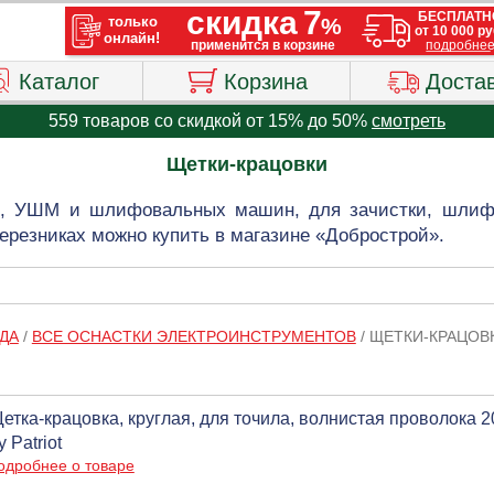
Каталог
Корзина
Доста
559 товаров со скидкой от 15% до 50%
смотреть
Щетки-крацовки
й, УШМ и шлифовальных машин, для зачистки, шлиф
ерезниках можно купить в магазине «Добрострой».
ДА
/
ВСЕ ОСНАСТКИ ЭЛЕКТРОИНСТРУМЕНТОВ
/
ЩЕТКИ-КРАЦОВ
етка-крацовка, круглая, для точила, волнистая проволока 20
y Patriot
одробнее о товаре