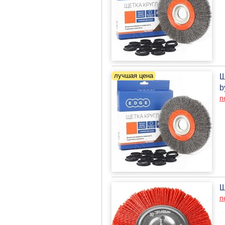
Щ
b
п
Щ
п