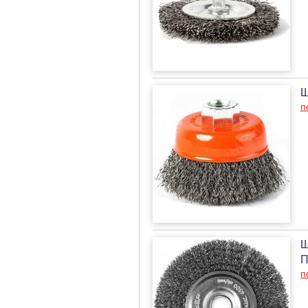
Щ
п
Щ
П
п