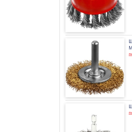
Щ
M
п
Щ
п