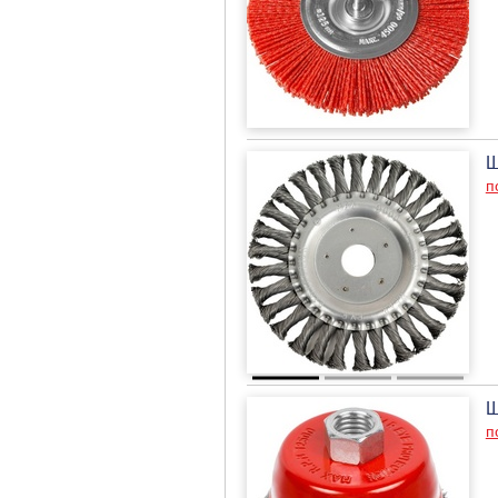
Щ
п
Щ
п