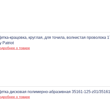
етка-крацовка, круглая, для точила, волнистая проволока 17
y Patriot
одробнее о товаре
етка дисковая полимерно-абразивная 35161-125-z01/35161
одробнее о товаре