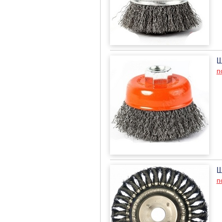
Щ
п
Щ
п