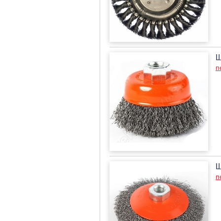
Щ
п
Щ
п