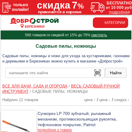
КАТЕГОРИИ
БЕРЕЗНИКИ
560 товаров со скидкой от 15% до 70%
смотреть
Садовые пилы, ножницы
Садовые пилы, ножницы и ножи для ухода за кустарниками, газонами
и деревьями в Березниках можно купить в магазине «Добрострой».
ВСЕ ДЛЯ ДАЧИ, САДА И ОГОРОДА
/
ВЕСЬ САДОВЫЙ РУЧНОЙ
ИНСТРУМЕНТ
/
САДОВЫЕ ПИЛЫ, НОЖНИЦЫ
Найдено 12 товаров
цена ↑
/
цена ↓
/
скидка ↓
Сучкорез LP 700 зубчатый, рычажный
механизм, противоскользящая рукоятка,
тефлоновое покрытие, Patriot
подробнее о товаре