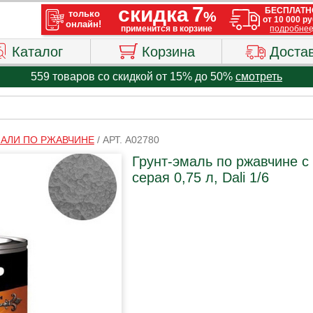
Каталог
Корзина
Доста
559 товаров со скидкой от 15% до 50%
смотреть
МАЛИ ПО РЖАВЧИНЕ
/
АРТ. A02780
Грунт-эмаль по ржавчине 
серая 0,75 л, Dali 1/6