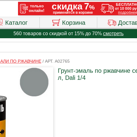
Каталог
Корзина
Доста
560 товаров со скидкой от 15% до 70%
смотреть
МАЛИ ПО РЖАВЧИНЕ
/
АРТ. A02765
Грунт-эмаль по ржавчине 
л, Dali 1/4