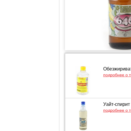
Обезжириват
подробнее о 
Уайт-спирит 
подробнее о 