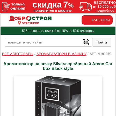
КАТЕГОРИИ
БЕРЕЗНИКИ
525 товаров со скидкой от 15% до 50%
смотреть
ВСЕ АВТОТОВАРЫ
/
АРОМАТИЗАТОРЫ В МАШИНУ
/
АРТ. A181075
Ароматизатор на печку Silver/серебряный Areon Car
box Black style