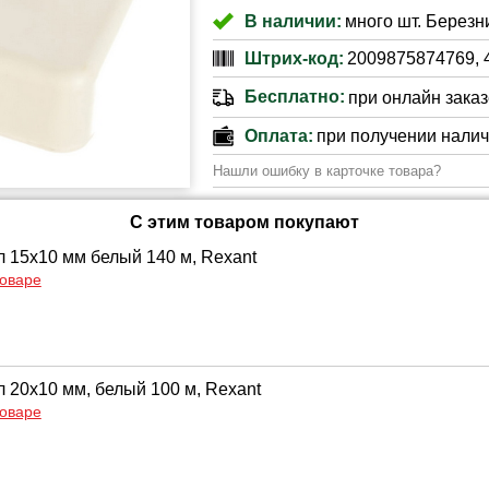
В наличии:
много шт. Березни
Штрих-код:
2009875874769, 
Бесплатно:
при онлайн заказе
Оплата:
при получении нали
Нашли ошибку в карточке товара?
С этим товаром покупают
л 15х10 мм белый 140 м, Rexant
товаре
л 20х10 мм, белый 100 м, Rexant
товаре