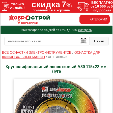
КАТЕГОРИИ
БЕРЕЗНИКИ
560 товаров со скидкой от 15% до 70%
смотреть
ВСЕ ОСНАСТКИ ЭЛЕКТРОИНСТРУМЕНТОВ
/
ОСНАСТКА ДЛЯ
ШЛИФОВАЛЬНЫХ МАШИН
/
АРТ. A08423
Круг шлифовальный лепестковый А80 115х22 мм,
Луга