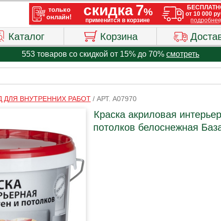
Каталог
Корзина
Доста
553 товаров со скидкой от 15% до 70%
смотреть
Д ДЛЯ ВНУТРЕННИХ РАБОТ
/
АРТ. A07970
Краска акриловая интерьер
потолков белоснежная База 