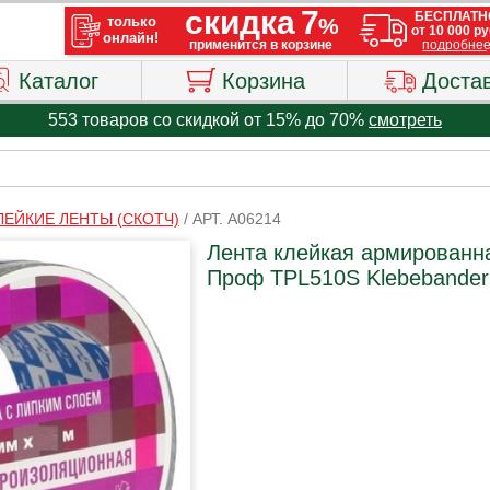
Каталог
Корзина
Доста
553 товаров со скидкой от 15% до 70%
смотреть
ЛЕЙКИЕ ЛЕНТЫ (СКОТЧ)
/
АРТ. A06214
Лента клейкая армированна
Проф TPL510S Klebebander