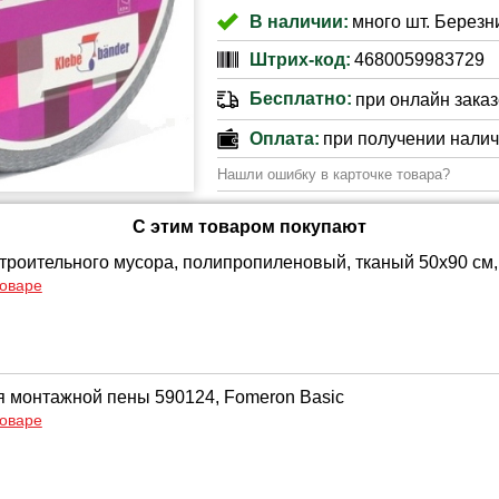
В наличии:
много шт. Березни
Штрих-код:
4680059983729
Бесплатно:
при онлайн заказе
Оплата:
при получении нали
Нашли ошибку в карточке товара?
С этим товаром покупают
троительного мусора, полипропиленовый, тканый 50х90 см, 
товаре
я монтажной пены 590124, Fomeron Basic
товаре