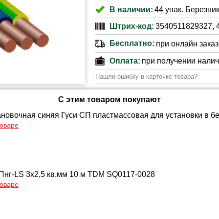
В наличии:
44 упак. Березник
Штрих-код:
3540511829327, 
Бесплатно:
при онлайн заказе
Оплата:
при получении нали
Нашли ошибку в карточке товара?
С этим товаром покупают
ановочная синяя Гуси СП пластмассовая для установки в бе
товаре
Пнг-LS 3х2,5 кв.мм 10 м TDM SQ0117-0028
товаре