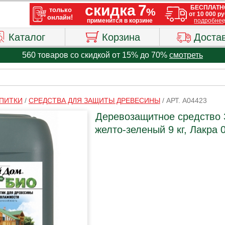
Каталог
Корзина
Доста
560 товаров со скидкой от 15% до 70%
смотреть
ПИТКИ
/
СРЕДСТВА ДЛЯ ЗАЩИТЫ ДРЕВЕСИНЫ
/
АРТ. A04423
Деревозащитное средство
желто-зеленый 9 кг, Лакра 