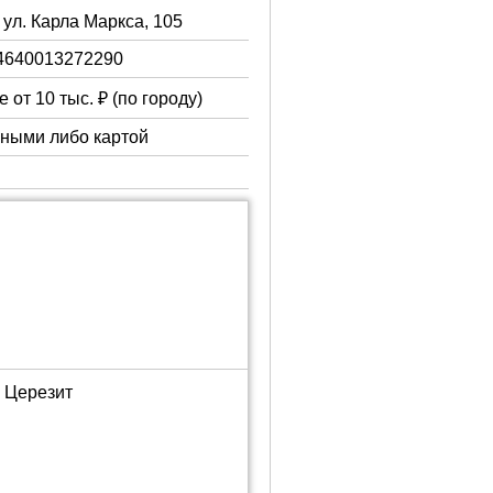
 ул. Карла Маркса, 105
4640013272290
 от 10 тыс. ₽ (по городу)
чными либо картой
м Церезит