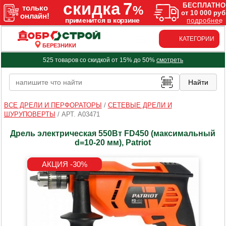
КАТЕГОРИИ
БЕРЕЗНИКИ
525 товаров со скидкой от 15% до 50%
смотреть
ВСЕ ДРЕЛИ И ПЕРФОРАТОРЫ
/
СЕТЕВЫЕ ДРЕЛИ И
ШУРУПОВЕРТЫ
/
АРТ. A03471
Дрель электрическая 550Вт FD450 (максимальный
d=10-20 мм), Patriot