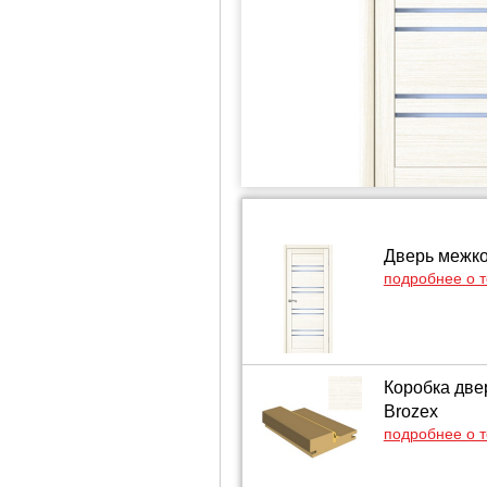
Дверь межко
подробнее о 
Коробка две
Brozex
подробнее о 