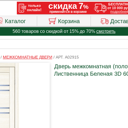
Каталог
Корзина
Доста
560 товаров со скидкой от 15% до 70%
смотреть
/
МЕЖКОМНАТНЫЕ ДВЕРИ
/
АРТ. A02915
Дверь межкомнатная (полот
Лиственница Беленая 3D 60