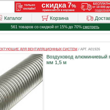
Каталог
Корзина
Доста
561 товаров со скидкой от 15% до 70%
смотреть
ЕКТУЮЩИЕ ДЛЯ ВЕНТИЛЯЦИОННЫХ СИСТЕМ
/
АРТ. A01926
Воздуховод алюминиевый 
мм 1,5 м